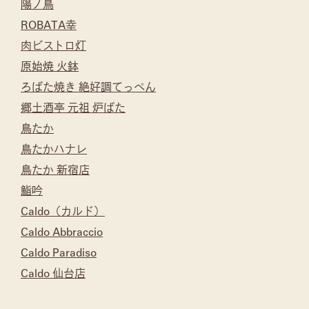
陽ノ鳥
ROBATA幸
肉ビストロ灯
原始焼 火鉢
ろばた焼き 絶好調てっぺん
郷土酒亭 元祖 炉ばた
鳥たか
鳥たかハナレ
鳥たか 新宿店
鮨吟
Caldo（カルド）
Caldo Abbraccio
Caldo Paradiso
Caldo 仙台店