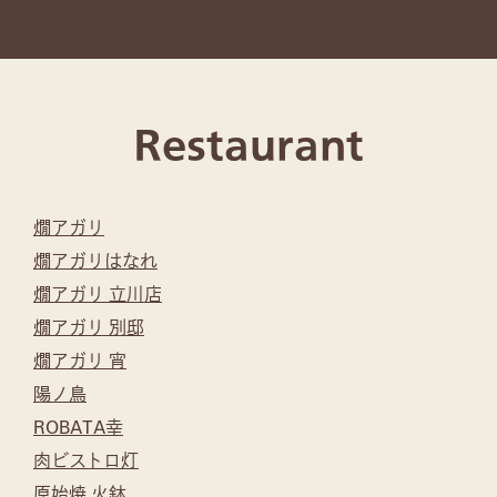
Restaurant
燗アガリ
燗アガリはなれ
燗アガリ 立川店
燗アガリ 別邸
燗アガリ 宵
陽ノ鳥
ROBATA幸
肉ビストロ灯
原始焼 火鉢