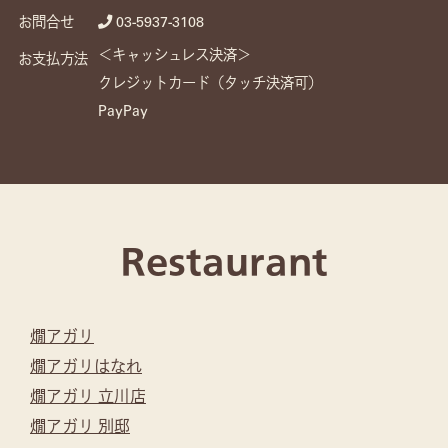
お問合せ
03-5937-3108
＜キャッシュレス決済＞
お支払方法
クレジットカード（タッチ決済可）
PayPay
Restaurant
燗アガリ
燗アガリはなれ
燗アガリ 立川店
燗アガリ 別邸