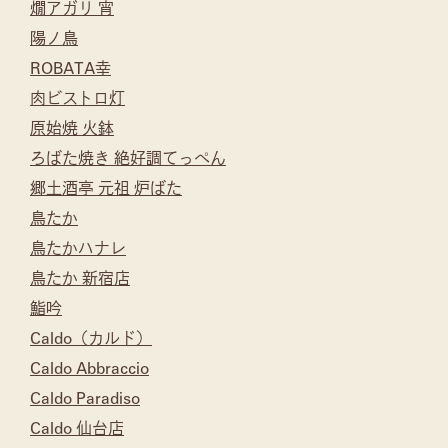
燗アガリ 宵
陽ノ鳥
ROBATA幸
肉ビストロ灯
原始焼 火鉢
ろばた焼き 絶好調てっぺん
郷土酒亭 元祖 炉ばた
鳥たか
鳥たかハナレ
鳥たか 新宿店
鮨吟
Caldo（カルド）
Caldo Abbraccio
Caldo Paradiso
Caldo 仙台店